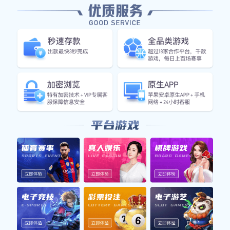
1、理想中的足球明星
每位母亲心中都有一个理想中的完美丈夫形象，这个形象往
往是通过社会文化和个人经历所塑造出来的。在中国传统观
念中，母亲通常希望自己的女儿能嫁给一个有责任感、有能
力、有事业心的人。而在当今社会，足球明星成为了这种理
想人物的一种代表。他们不仅拥有耀眼的成就，还常常伴随
着财富和名声，成为许多母亲心目中的“白马王子”。
除了成就和外貌，母亲还寄希望于这些球员能够带来家庭稳
定与幸福。她们认为，一个成功的足球明星不仅能给予经济
上的支持，还能在情感上带来安全感。此外，由于体育界关
注度高，这些球员往往具有较强的公众影响力，可以给整个
家庭带来荣耀和自豪感。这些幻想构成了许多母亲对未来女
婿的不切实际期待。
然而，这种理想化的期望并不一定符合实际情况。许多年轻
女孩被告知要寻找这样的“完美”伴侣，而忽视了人性的复杂
性以及生活中的各种不确定因素。这种偏差可能导致心理负