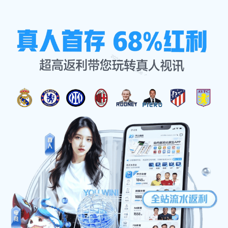
真实案例
首页
真实案例